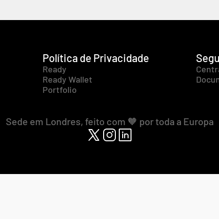
Política de Privacidade
Segu
Ready
Centr
Ready Wallet
Docum
Portfolio
Sede em Londres, feito com 🧡 por toda a Europa