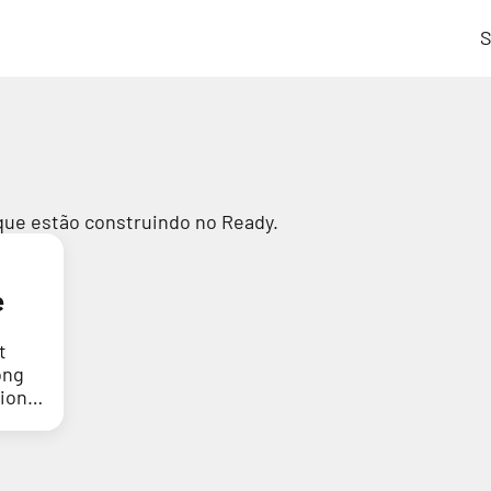
S
que estão construindo no Ready.
e
t
ong
tion