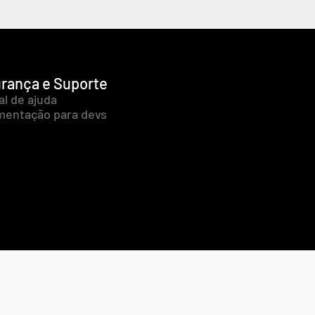
rança e Suporte
al de ajuda
entação para devs