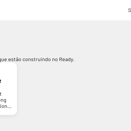
S
que estão construindo no Ready.
e
t
ong
tion