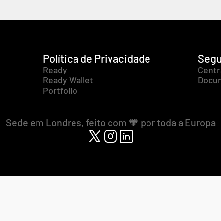
Política de Privacidade
Segu
Ready
Centr
Ready Wallet
Docum
Portfolio
Sede em Londres, feito com 🧡 por toda a Europa