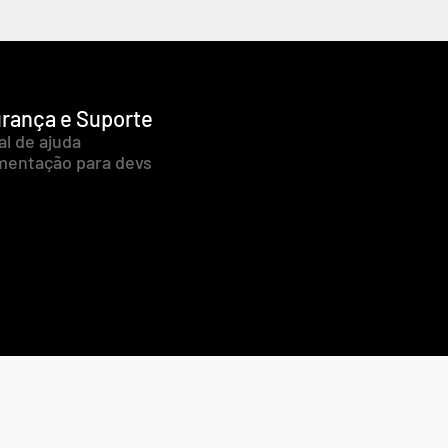
rança e Suporte
al de ajuda
entação para devs