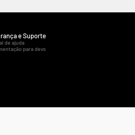
rança e Suporte
al de ajuda
entação para devs