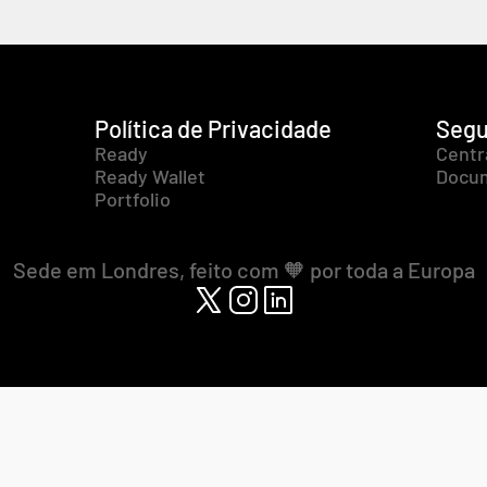
Política de Privacidade
Segu
Ready
Centr
Ready Wallet
Docum
Portfolio
Sede em Londres, feito com 🧡 por toda a Europa