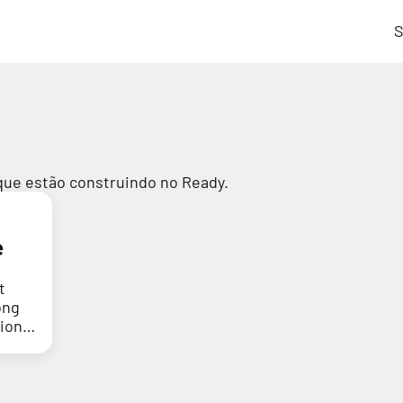
S
que estão construindo no Ready.
e
t
ong
tion