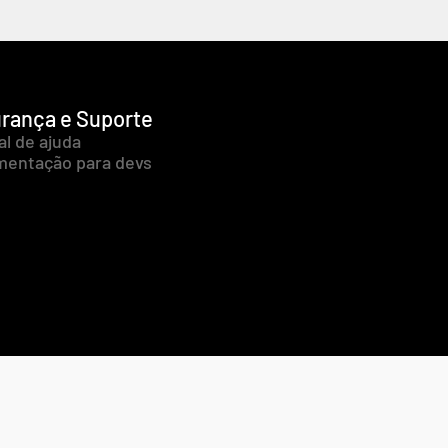
rança e Suporte
al de ajuda
entação para devs