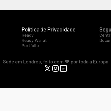
Política de Privacidade
Segu
Ready
Centr
Ready Wallet
Docum
Portfolio
Sede em Londres, feito com 🧡 por toda a Europa