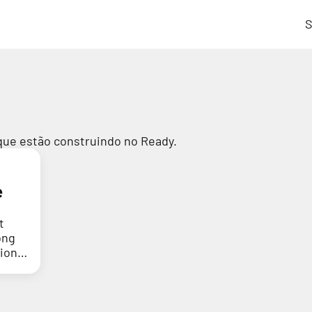
S
que estão construindo no Ready.
e
t
ong
tion