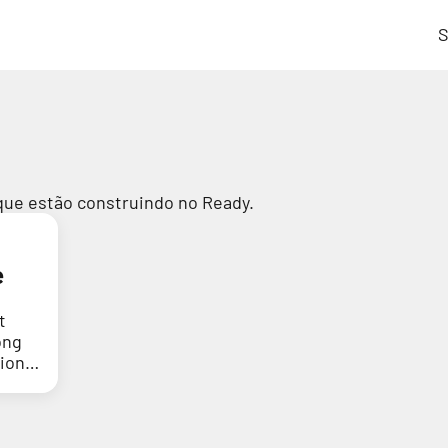
S
que estão construindo no Ready.
e
t
ong
tion