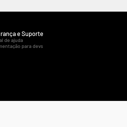
rança e Suporte
al de ajuda
entação para devs