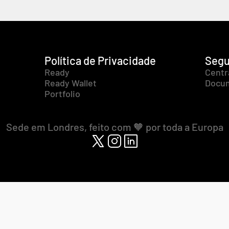
Política de Privacidade
Segu
Ready
Centr
Ready Wallet
Docum
Portfolio
Sede em Londres, feito com 🧡 por toda a Europa