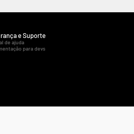
rança e Suporte
al de ajuda
entação para devs