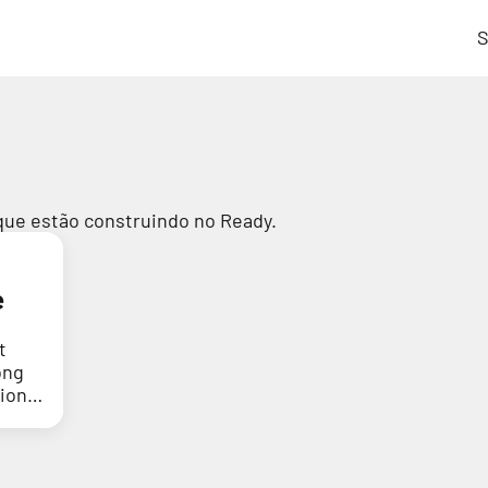
S
que estão construindo no Ready.
e
t
ong
tion