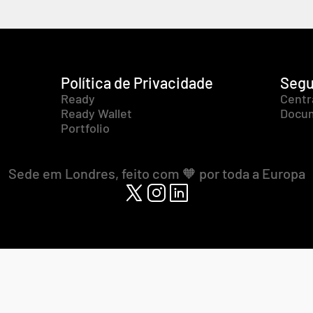
Política de Privacidade
Segu
Ready
Centr
Ready Wallet
Docum
Portfolio
Sede em Londres, feito com 🧡 por toda a Europa