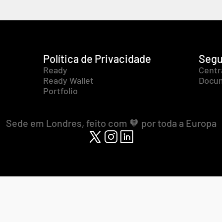
Política de Privacidade
Segu
Ready
Centr
Ready Wallet
Docum
Portfolio
Sede em Londres, feito com 🧡 por toda a Europa