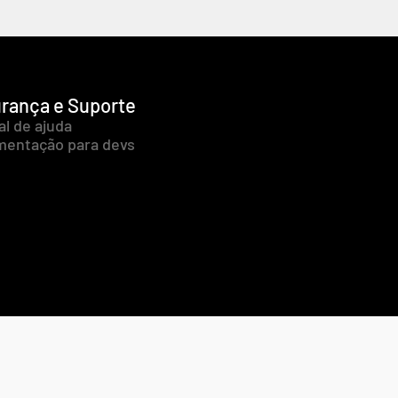
rança e Suporte
al de ajuda
entação para devs