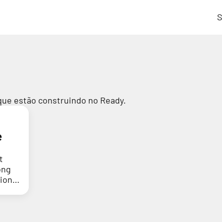
S
que estão construindo no Ready.
e
t
ong
tion