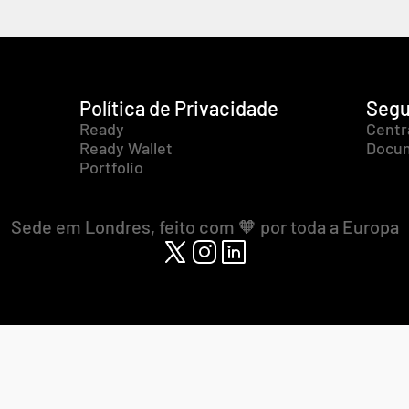
Política de Privacidade
Segu
Ready
Centr
Ready Wallet
Docum
Portfolio
Sede em Londres, feito com 🧡 por toda a Europa