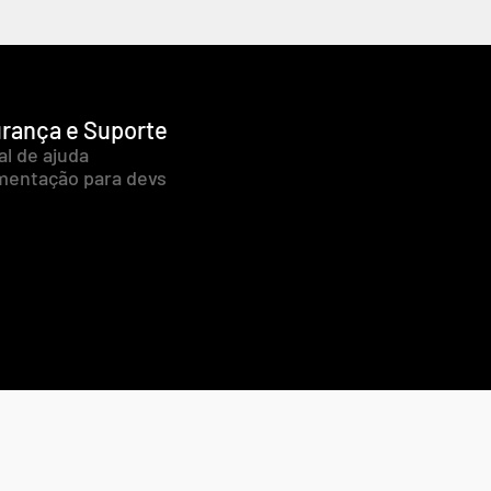
rança e Suporte
al de ajuda
entação para devs