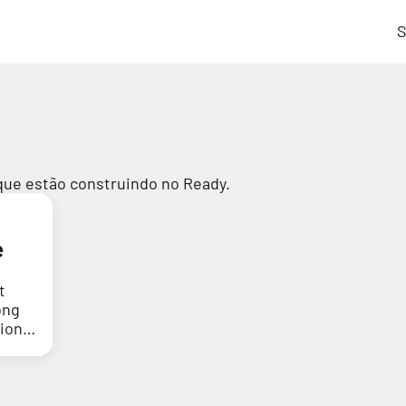
S
que estão construindo no Ready.
e
t
ong
tion