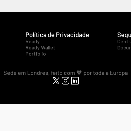
Política de Privacidade
Segu
Ready
Centr
Ready Wallet
Docum
Portfolio
Sede em Londres, feito com 🧡 por toda a Europa