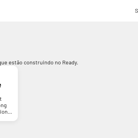
S
que estão construindo no Ready.
e
t
ong
tion