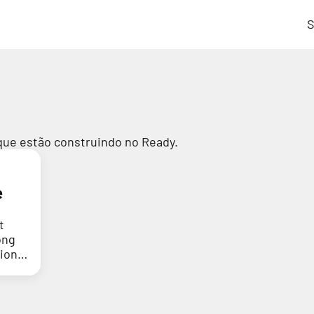
S
que estão construindo no Ready.
e
t
ong
tion