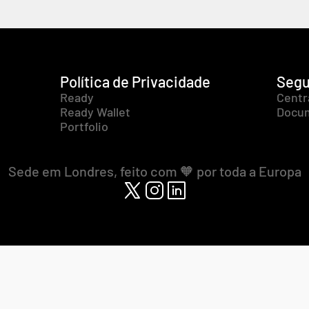
Política de Privacidade
Segu
Ready
Centr
Ready Wallet
Docum
Portfolio
Sede em Londres, feito com 🧡 por toda a Europa