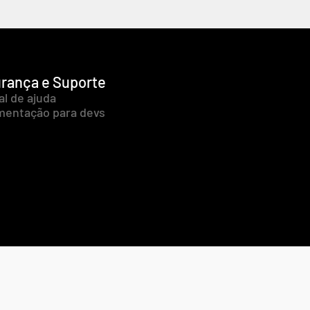
rança e Suporte
al de ajuda
entação para devs