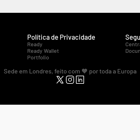
Política de Privacidade
Segu
Ready
Centr
Ready Wallet
Docum
Portfolio
Sede em Londres, feito com 🧡 por toda a Europa