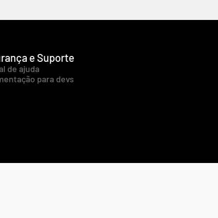
rança e Suporte
al de ajuda
entação para devs