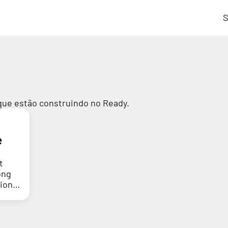
S
que estão construindo no Ready.
e
t
ong
tion