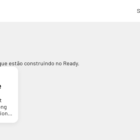
S
que estão construindo no Ready.
e
t
ong
tion