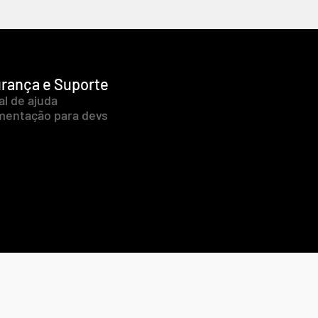
rança e Suporte
al de ajuda
entação para devs