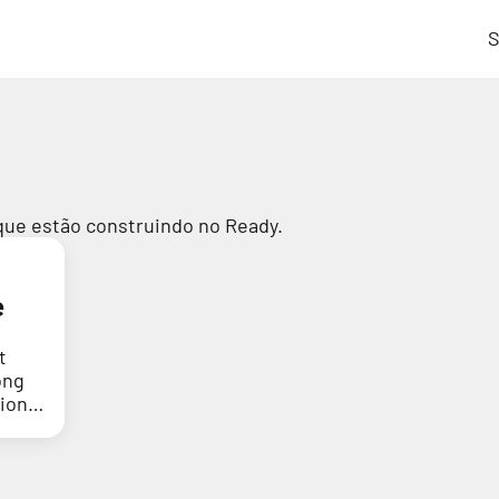
S
que estão construindo no Ready.
e
t
ong
tion