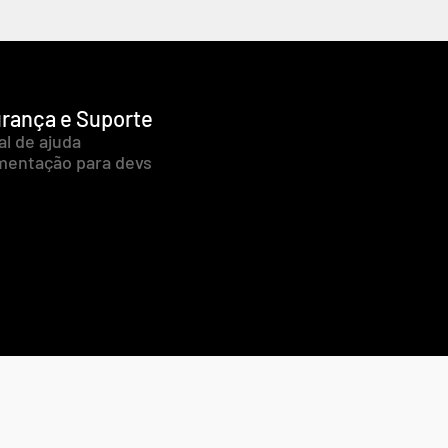
rança e Suporte
al de ajuda
entação para devs