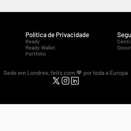
Política de Privacidade
Segu
Ready
Centr
Ready Wallet
Docum
Portfolio
Sede em Londres, feito com 🧡 por toda a Europa