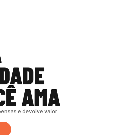
 
DADE 
CÊ AMA
nsas e devolve valor 