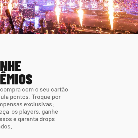
NHE 
ÊMIOS
compra com o seu cartão 
la pontos. Troque por 
pensas exclusivas: 
ça  os players, ganhe 
ssos e garanta drops 
ados.