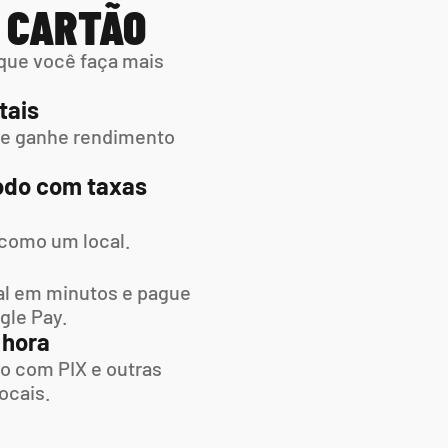
M CARTÃO
que você faça mais 
tais
 e ganhe rendimento 
do com taxas 
 como um local.
l em minutos e pague  
gle Pay.
 hora
o com PIX e outras 
ocais.