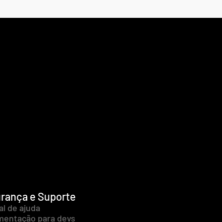
rança e Suporte
al de ajuda
entação para devs