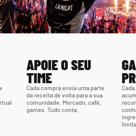
APOIE O SEU 
GA
TIME
PR
 
Cada compra envia uma parte  
Cada 
da receita de volta para a sua 
acumu
tual 
comunidade. Mercado, café,  
recom
games. Tudo conta.
conhe
ingre
limit