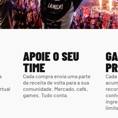
APOIE O SEU 
GA
TIME
PR
 
Cada compra envia uma parte  
Cada 
da receita de volta para a sua 
acumu
tual 
comunidade. Mercado, café,  
recom
games. Tudo conta.
conhe
ingre
limit