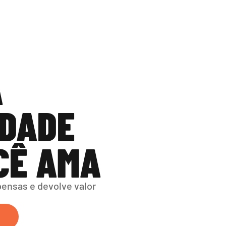
 
DADE 
CÊ AMA
nsas e devolve valor 