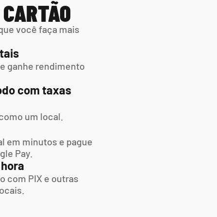
M CARTÃO
que você faça mais 
tais
 e ganhe rendimento 
do com taxas 
 como um local.
l em minutos e pague  
gle Pay.
 hora
o com PIX e outras 
ocais.