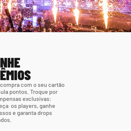
NHE 
ÊMIOS
compra com o seu cartão 
la pontos. Troque por 
pensas exclusivas: 
ça  os players, ganhe 
ssos e garanta drops 
ados.