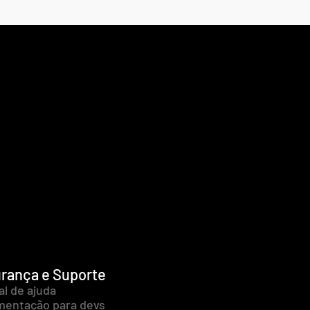
rança e Suporte
al de ajuda
entação para devs