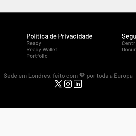
Política de Privacidade
Segu
Ready
Centr
Ready Wallet
Docum
Portfolio
Sede em Londres, feito com 🧡 por toda a Europa