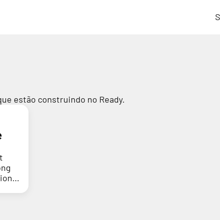
S
que estão construindo no Ready.
e
t
ong
tion