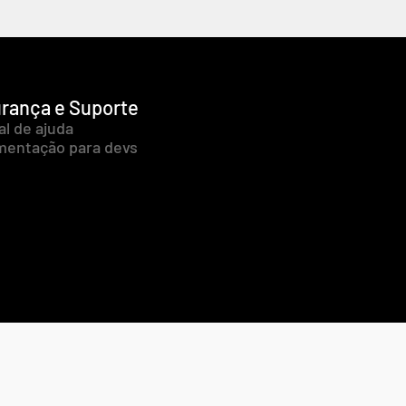
rança e Suporte
al de ajuda
entação para devs