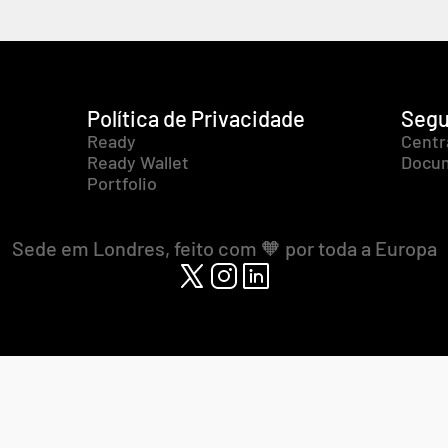
Política de Privacidade
Segu
Ready
Centr
Ready Wallet
Docum
Portfolio
Sede em Londres, feito com 🧡 por toda a Europa