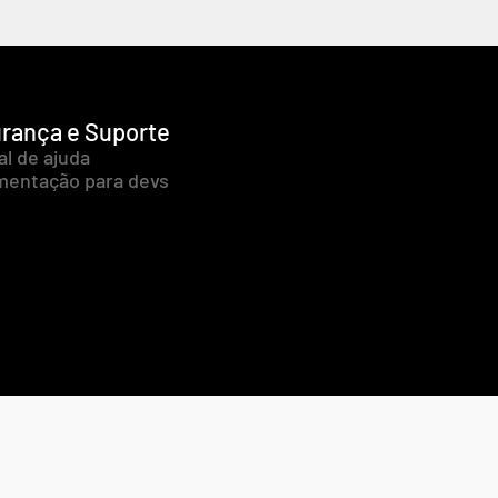
rança e Suporte
al de ajuda
entação para devs