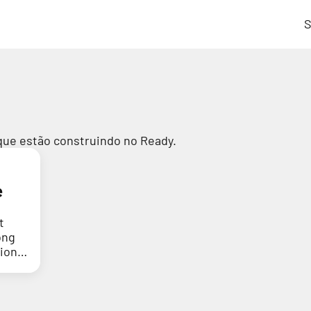
S
que estão construindo no Ready.
e
t
ong
tion