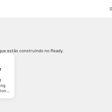
S
que estão construindo no Ready.
e
t
ong
tion