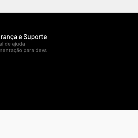
rança e Suporte
al de ajuda
entação para devs