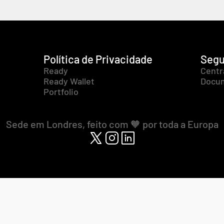
Política de Privacidade
Segu
Ready
Centr
Ready Wallet
Docum
Portfolio
Sede em Londres, feito com 🧡 por toda a Europa