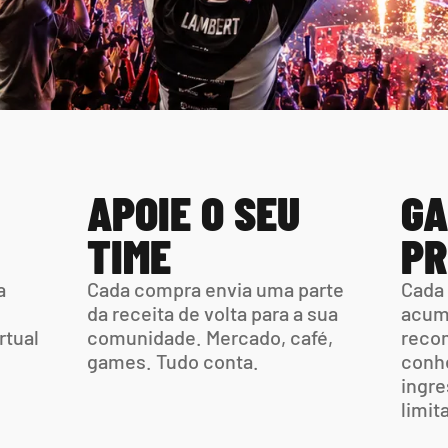
APOIE O SEU 
GA
TIME
PR
 
Cada compra envia uma parte  
Cada 
da receita de volta para a sua 
acumu
tual 
comunidade. Mercado, café,  
recom
games. Tudo conta.
conhe
ingre
limit