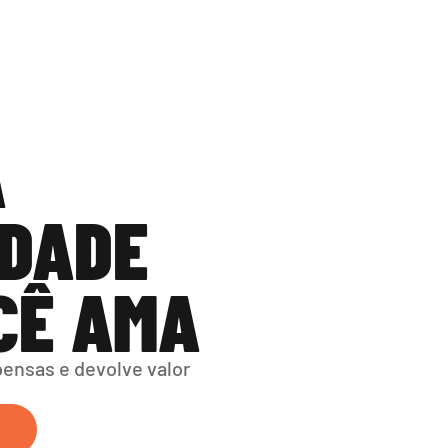
 
DADE 
CÊ AMA
nsas e devolve valor 