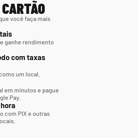
M CARTÃO
que você faça mais 
tais
 e ganhe rendimento 
do com taxas 
 como um local.
l em minutos e pague  
gle Pay.
 hora
o com PIX e outras 
ocais.