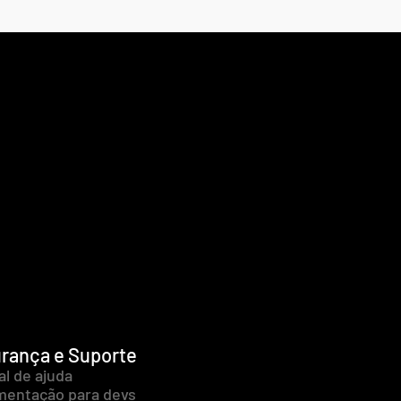
rança e Suporte
al de ajuda
entação para devs