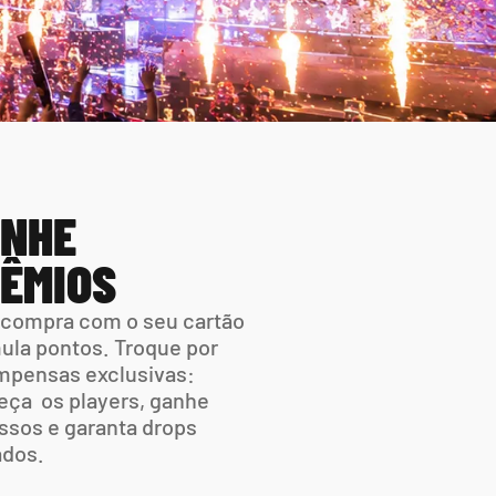
NHE 
ÊMIOS
compra com o seu cartão 
la pontos. Troque por 
pensas exclusivas: 
ça  os players, ganhe 
ssos e garanta drops 
ados.