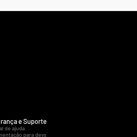
rança e Suporte
al de ajuda
entação para devs