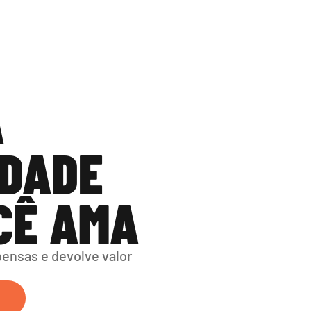
 
DADE 
CÊ AMA
nsas e devolve valor 