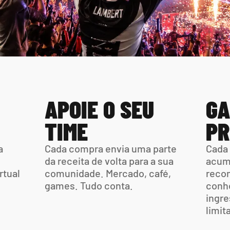
APOIE O SEU 
GA
TIME
PR
 
Cada compra envia uma parte  
Cada 
da receita de volta para a sua 
acumu
tual 
comunidade. Mercado, café,  
recom
games. Tudo conta.
conhe
ingre
limit