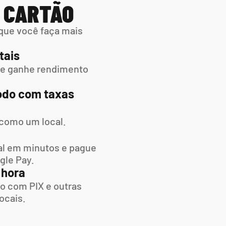
M CARTÃO
que você faça mais 
tais
 e ganhe rendimento 
do com taxas 
 como um local.
l em minutos e pague  
gle Pay.
 hora
o com PIX e outras 
ocais.