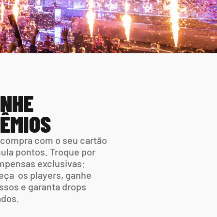
NHE 
ÊMIOS
compra com o seu cartão 
la pontos. Troque por 
pensas exclusivas: 
ça  os players, ganhe 
ssos e garanta drops 
ados.