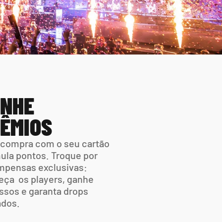
NHE 
ÊMIOS
compra com o seu cartão 
la pontos. Troque por 
pensas exclusivas: 
ça  os players, ganhe 
ssos e garanta drops 
ados.