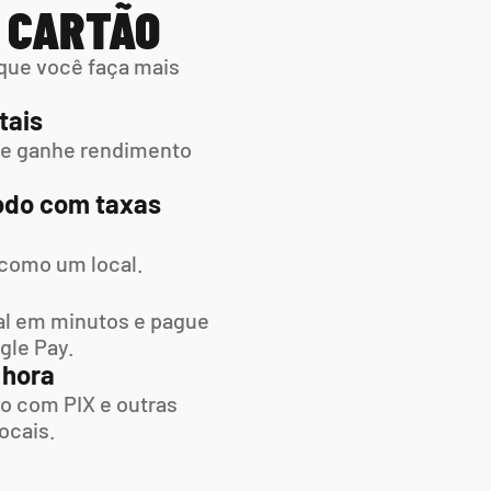
M CARTÃO
que você faça mais 
tais
 e ganhe rendimento 
do com taxas 
 como um local.
l em minutos e pague  
gle Pay.
 hora
o com PIX e outras 
ocais.