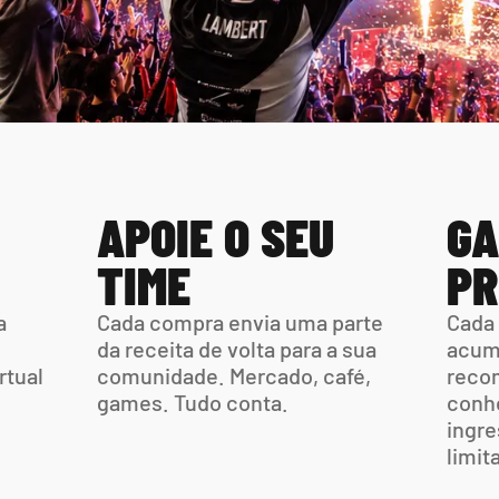
APOIE O SEU 
GA
TIME
PR
 
Cada compra envia uma parte  
Cada 
da receita de volta para a sua 
acumu
tual 
comunidade. Mercado, café,  
recom
games. Tudo conta.
conhe
ingre
limit