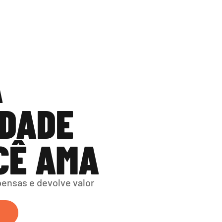
 
DADE 
CÊ AMA
nsas e devolve valor 