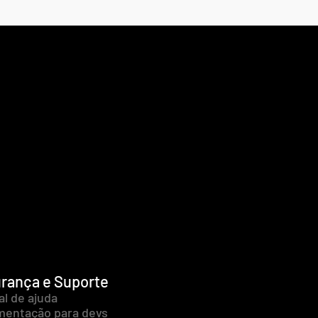
rança e Suporte
al de ajuda
entação para devs