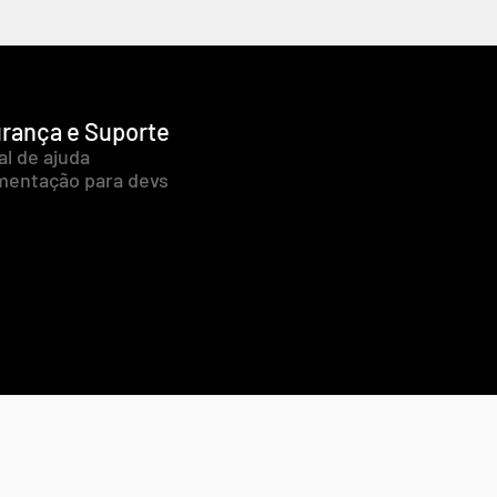
rança e Suporte
al de ajuda
entação para devs