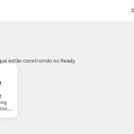
S
que estão construindo no Ready.
e
t
ong
tion