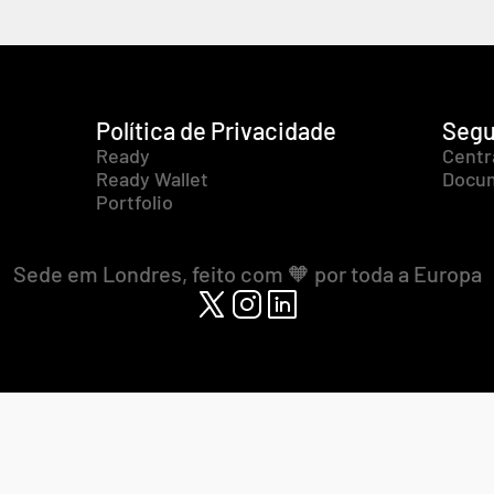
Política de Privacidade
Segu
Ready
Centr
Ready Wallet
Docum
Portfolio
Sede em Londres, feito com 🧡 por toda a Europa