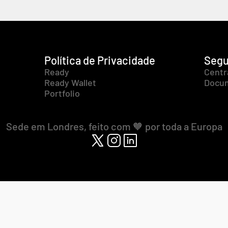
Política de Privacidade
Segu
Ready
Centr
Ready Wallet
Docum
Portfolio
Sede em Londres, feito com 🧡 por toda a Europa