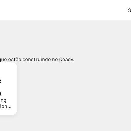
S
que estão construindo no Ready.
e
t
ong
tion