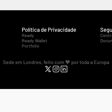
Política de Privacidade
Segu
Ready
Centr
Ready Wallet
Docum
Portfolio
Sede em Londres, feito com 🧡 por toda a Europa