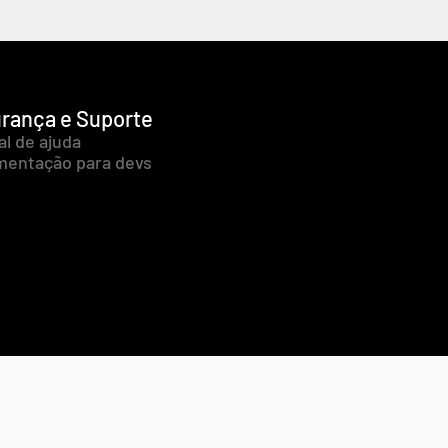
rança e Suporte
al de ajuda
entação para devs