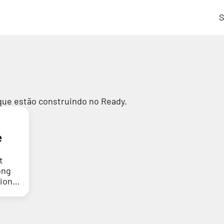
S
que estão construindo no Ready.
e
t
ong
tion