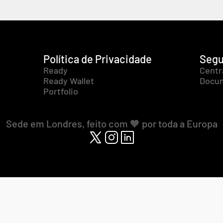
Política de Privacidade
Segu
Ready
Centr
Ready Wallet
Docum
Portfolio
Sede em Londres, feito com 🧡 por toda a Europa