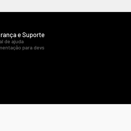
rança e Suporte
al de ajuda
entação para devs