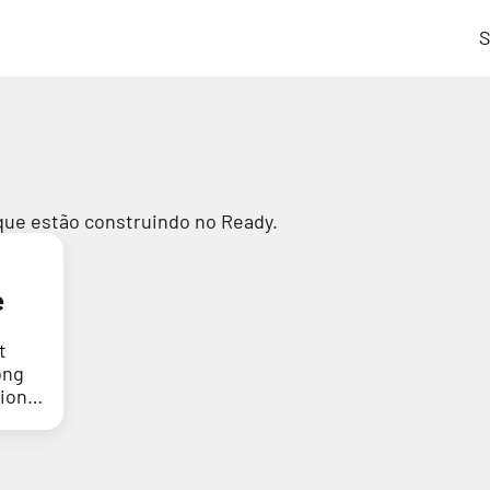
S
que estão construindo no Ready.
e
t
ong
tion