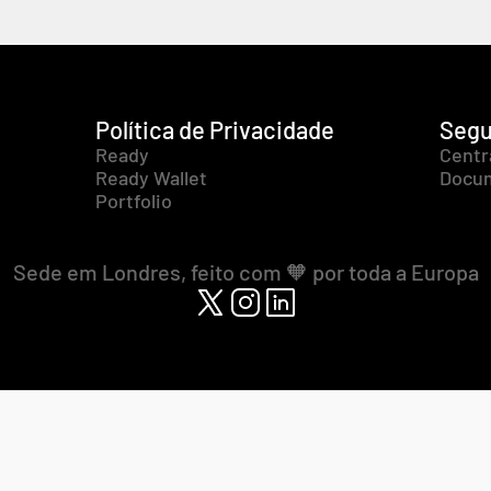
Política de Privacidade
Segu
Ready
Centr
Ready Wallet
Docum
Portfolio
Sede em Londres, feito com 🧡 por toda a Europa