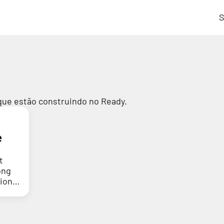
S
que estão construindo no Ready.
e
t
ong
tion