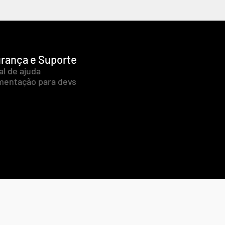
rança e Suporte
al de ajuda
entação para devs