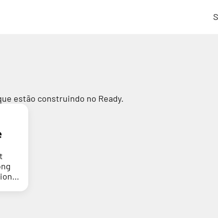
S
que estão construindo no Ready.
e
t
ong
tion