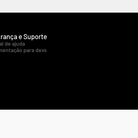
rança e Suporte
al de ajuda
entação para devs