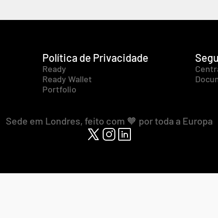
Política de Privacidade
Segu
Ready
Centr
Ready Wallet
Docum
Portfolio
Sede em Londres, feito com 🧡 por toda a Europa