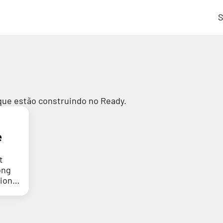
S
que estão construindo no Ready.
e
t
ong
tion