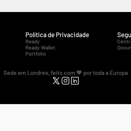
Política de Privacidade
Segu
Ready
Centr
Ready Wallet
Docum
Portfolio
Sede em Londres, feito com 🧡 por toda a Europa