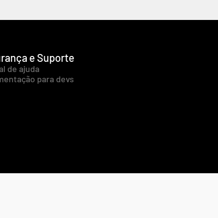
rança e Suporte
al de ajuda
entação para devs