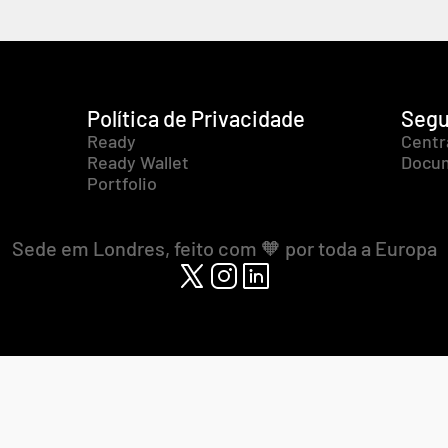
Política de Privacidade
Segu
Ready
Centr
Ready Wallet
Docum
Portfolio
Sede em Londres, feito com 🧡 por toda a Europa