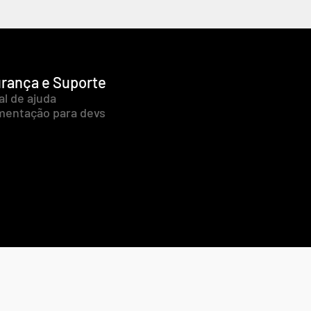
rança e Suporte
al de ajuda
entação para devs