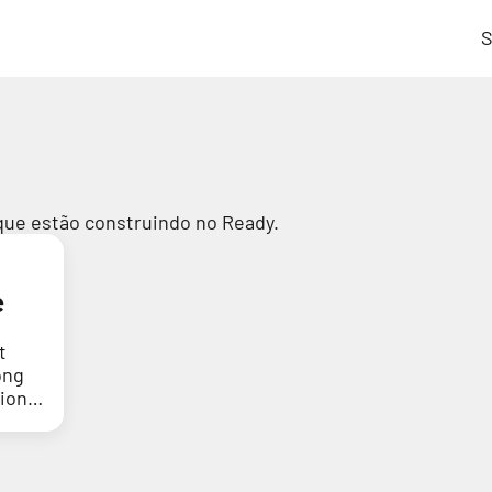
S
que estão construindo no Ready.
e
t
ong
tion