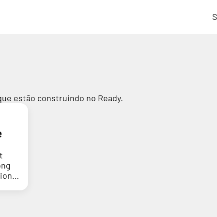
S
que estão construindo no Ready.
e
t
ong
tion