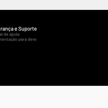
rança e Suporte
al de ajuda
entação para devs