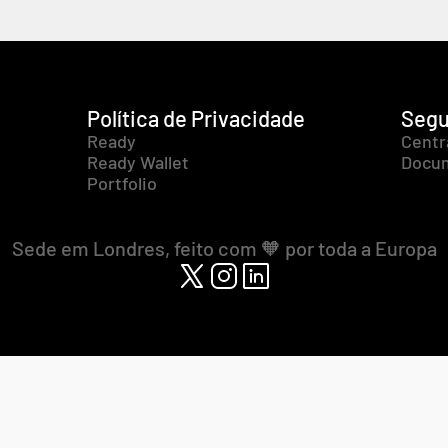
Política de Privacidade
Segu
Ready
Centr
Ready Wallet
Docum
Portfolio
Sede em Londres, feito com 🧡 por toda a Europa