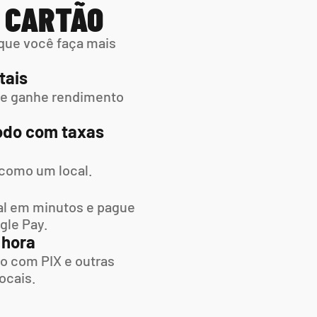
M CARTÃO
que você faça mais 
tais
 e ganhe rendimento 
do com taxas 
 como um local.
l em minutos e pague  
gle Pay.
 hora
o com PIX e outras 
ocais.