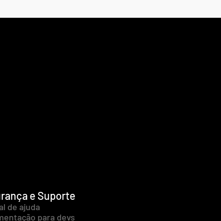
rança e Suporte
al de ajuda
entação para devs