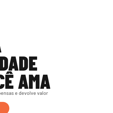
 
DADE 
CÊ AMA
nsas e devolve valor 