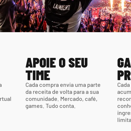
APOIE O SEU 
GA
TIME
PR
 
Cada compra envia uma parte  
Cada 
da receita de volta para a sua 
acumu
tual 
comunidade. Mercado, café,  
recom
games. Tudo conta.
conhe
ingre
limit