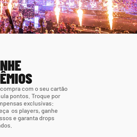
NHE 
ÊMIOS
compra com o seu cartão 
la pontos. Troque por 
pensas exclusivas: 
ça  os players, ganhe 
ssos e garanta drops 
ados.