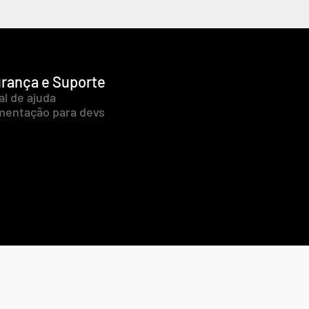
rança e Suporte
al de ajuda
entação para devs