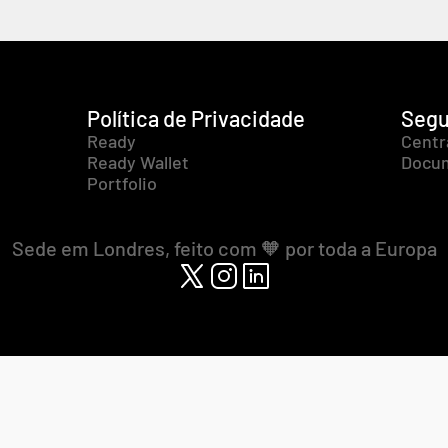
Política de Privacidade
Segu
Ready
Centr
Ready Wallet
Docum
Portfolio
Sede em Londres, feito com 🧡 por toda a Europa