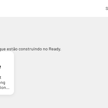
S
que estão construindo no Ready.
e
t
ong
tion