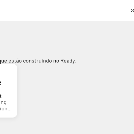
S
que estão construindo no Ready.
e
t
ong
tion