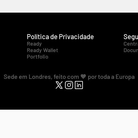
Política de Privacidade
Segu
Ready
Centr
Ready Wallet
Docum
Portfolio
Sede em Londres, feito com 🧡 por toda a Europa