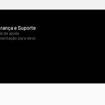
rança e Suporte
al de ajuda
entação para devs