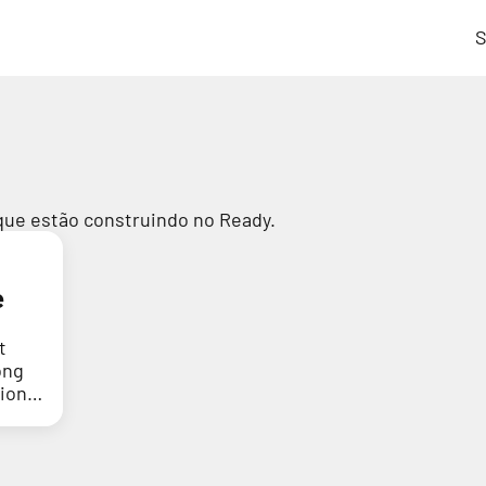
S
que estão construindo no Ready.
e
t
ong
tion