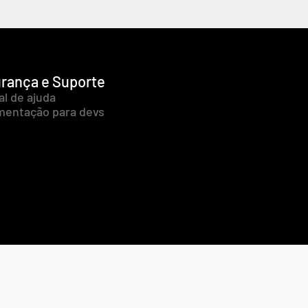
rança e Suporte
al de ajuda
entação para devs