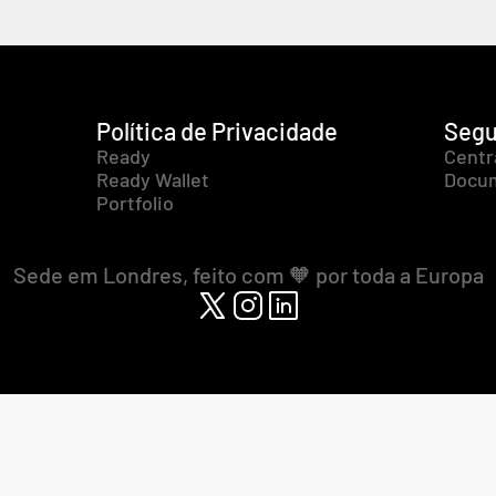
Política de Privacidade
Segu
Ready
Centr
Ready Wallet
Docum
Portfolio
Sede em Londres, feito com 🧡 por toda a Europa