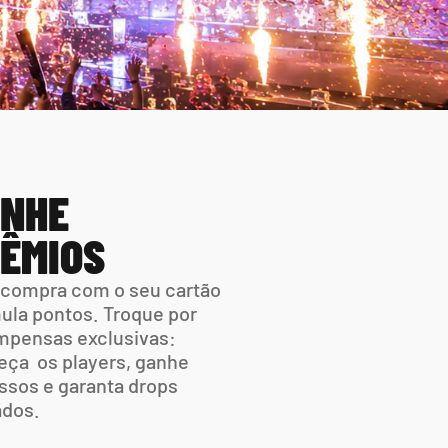
NHE 
ÊMIOS
compra com o seu cartão 
la pontos. Troque por 
pensas exclusivas: 
ça  os players, ganhe 
ssos e garanta drops 
ados.