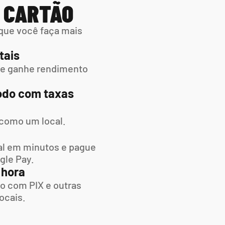
M CARTÃO
que você faça mais 
tais
 e ganhe rendimento 
do com taxas 
 como um local.
l em minutos e pague  
gle Pay.
 hora
o com PIX e outras 
ocais.