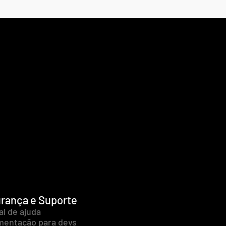
rança e Suporte
al de ajuda
entação para devs