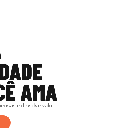
 
DADE 
CÊ AMA
nsas e devolve valor 