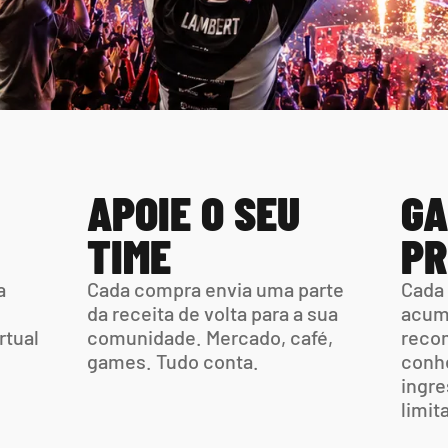
APOIE O SEU 
GA
TIME
PR
 
Cada compra envia uma parte  
Cada 
da receita de volta para a sua 
acumu
tual 
comunidade. Mercado, café,  
recom
games. Tudo conta.
conhe
ingre
limit